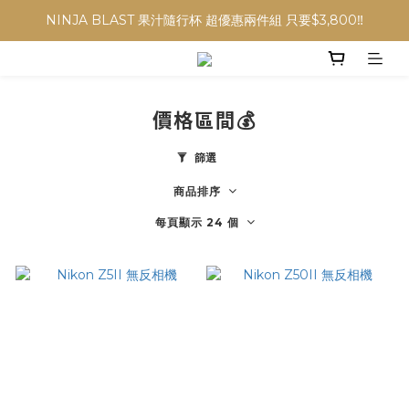
NINJA BLAST 果汁隨行杯 超優惠兩件組 只要$3,800‼️
NINJA BLAST 果汁隨行杯 超優惠兩件組 只要$3,800‼️
✨收藏經典， F接環鏡頭4折起✨
加入會員贈$300購物金💰｜消費即享2%回饋 (部分商品不適用)
價格區間💰
NINJA BLAST 果汁隨行杯 超優惠兩件組 只要$3,800‼️
篩選
商品排序
每頁顯示 24 個