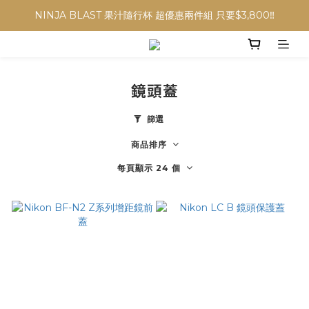
NINJA BLAST 果汁隨行杯 超優惠兩件組 只要$3,800‼️
NINJA BLAST 果汁隨行杯 超優惠兩件組 只要$3,800‼️
✨收藏經典， F接環鏡頭4折起✨
加入會員贈$300購物金💰｜消費即享2%回饋 (部分商品不適用)
鏡頭蓋
NINJA BLAST 果汁隨行杯 超優惠兩件組 只要$3,800‼️
篩選
商品排序
每頁顯示 24 個