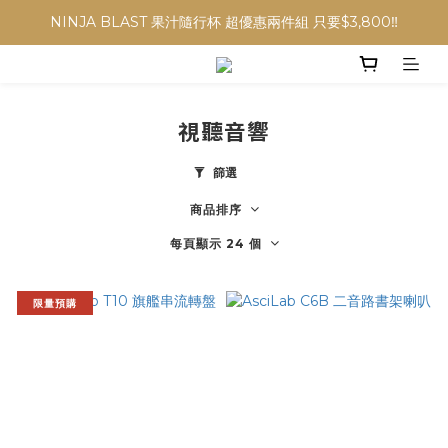
NINJA BLAST 果汁隨行杯 超優惠兩件組 只要$3,800‼️
NINJA BLAST 果汁隨行杯 超優惠兩件組 只要$3,800‼️
✨收藏經典， F接環鏡頭4折起✨
加入會員贈$300購物金💰｜消費即享2%回饋 (部分商品不適用)
視聽音響
NINJA BLAST 果汁隨行杯 超優惠兩件組 只要$3,800‼️
篩選
商品排序
每頁顯示 24 個
限量預購