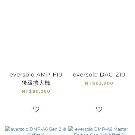
eversolo AMP-F10
eversolo DAC-Z10
後級擴大機
NT$63,900
NT$80,000