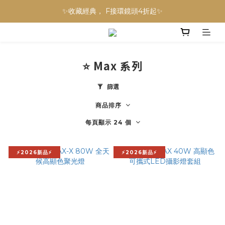
NINJA BLAST 果汁隨行杯 超優惠兩件組 只要$3,800‼️
✨收藏經典， F接環鏡頭4折起✨
加入會員贈$300購物金💰｜消費即享2%回饋 (部分商品不適用)
NINJA BLAST 果汁隨行杯 超優惠兩件組 只要$3,800‼️
⭐ Max 系列
篩選
商品排序
每頁顯示 24 個
⚡2026新品⚡
⚡2026新品⚡