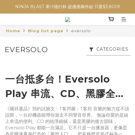
NINJA BLAST 果汁隨行杯 超優惠兩件組 只要$3,800‼️
NINJA BLAST 果汁隨行杯 超優惠兩件組 只要$3,800‼️
✨收藏經典， F接環鏡頭4折起✨
Home
Blog list page
eversolo
加入會員贈$300購物金💰｜消費即享2%回饋 (部分商品不適用)
NINJA BLAST 果汁隨行杯 超優惠兩件組 只要$3,800‼️
EVERSOLO
CATEGORIES
一台抵多台！Eversolo
Play 串流、CD、黑膠全能
播，你的音響夢從此沒有距
《國祥選品》預約試聽文：T客邦圖：T客邦 音樂的魅力從不該
設限，一台好機器能帶你遊走不同聲音世界。 無論你愛的是線
離
上串流的便利、CD 的純淨細膩，還是黑膠的復古韻味，
Eversolo Play 都能一次滿足。它不只是一台播放器，更像是
為音樂迷量身打造的「夢想入口」，把多種聲音形式融為一