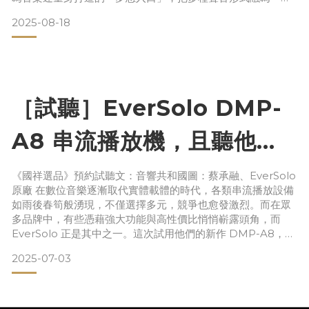
體，讓每一次播放都成為享受。
2025-08-18
在今年的德國慕尼黑音響展上，Eversolo Play 以其創新的
「All-in-one」概念成為音響界最受矚目的新品之一。它巧妙
地將串流播放器、數位類比轉換器（DAC）和擴大機（A
［試聽］EverSolo DMP-
A8 串流播放機，且聽他笑
傲江湖
《國祥選品》預約試聽文：音響共和國圖：蔡承融、EverSolo
原廠 在數位音樂逐漸取代實體載體的時代，各類串流播放設備
如雨後春筍般湧現，不僅選擇多元，競爭也愈發激烈。而在眾
多品牌中，有些憑藉強大功能與高性價比悄悄嶄露頭角，而
EverSolo 正是其中之一。這次試用他們的新作 DMP-A8，讓
人不禁重新思考：一台串流播放機，究竟還能做到多少？ 現在
2025-07-03
的數位串流因音響市場，說已步入戰國時期一點不為過。無論
何種價位帶，都有產品立足；High End 大廠紛紛投入，若非
純數位的數位轉盤，就是帶有串流功能