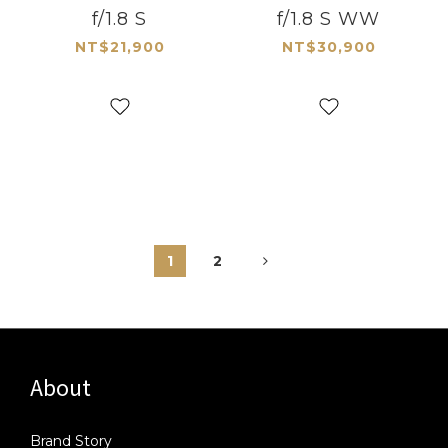
f/1.8 S
f/1.8 S WW
NT$21,900
NT$30,900
1
2
About
Brand Story