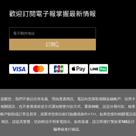
歡迎訂閱電子報掌握最新情報
訂閱👆
提醒您，我們不會以任何名義、理由透過簡訊、電話向您索取相關金融帳戶、信用卡
相關資訊，也不會透過前述方式通知變更付款方式、重新轉帳、設定分期付款、檢查
帳戶餘額或訂單交易等，或要求您前往銀行臨櫃或操作ATM。如果您接到相關電話或
簡訊，請提高警覺，切勿輕信不明來電指示。如有疑慮，請立即撥打警政署
165
反詐
騙專線進行確認。