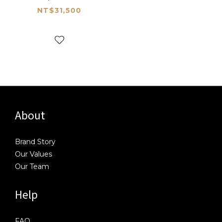
NT$31,500
About
Brand Story
Our Values
Our Team
Help
FAQ