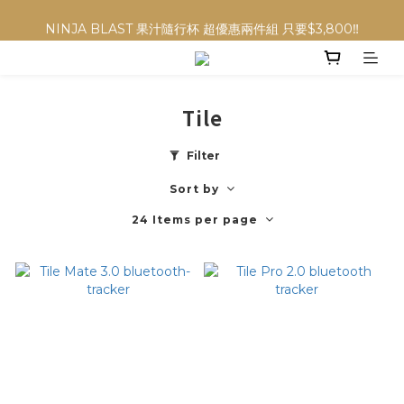
NINJA BLAST 果汁隨行杯 超優惠兩件組 只要$3,800‼️
NINJA BLAST 果汁隨行杯 超優惠兩件組 只要$3,800‼️
✨收藏經典， F接環鏡頭4折起✨
加入會員贈$300購物金💰｜消費即享2%回饋 (部分商品不適用)
Tile
NINJA BLAST 果汁隨行杯 超優惠兩件組 只要$3,800‼️
Filter
Sort by
24 Items per page