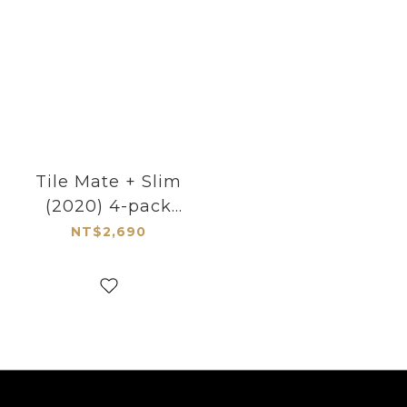
Tile Mate + Slim
(2020) 4-pack
APAC
NT$2,690
(T9001&T7001)