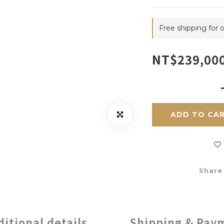
Free shipping for 
NT$239,00
ADD TO CA
Share
ditional details
Shipping & Pay