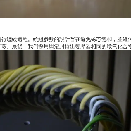
進行纏繞過程。繞組參數的設計旨在避免磁芯飽和，並確
屏蔽。最後，我們採用與灌封輸出變壓器相同的環氧化合