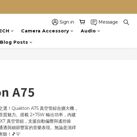
Sign in
Message
BUY NOW
ECH
Camera Accessory
Audio
Blog Posts
on A75
！Qualiton A75 真空管綜合擴大機，
質魅力。搭載 2×75W 輸出功率，內建 
 12AX7 真空管組，支援自動偏壓與遙控操
通透與細節豐富的音樂表現。無論是演繹
餘！🎵💡