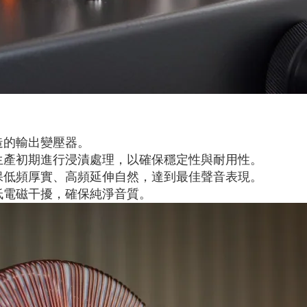
造的輸出變壓器。
生產初期進行浸漬處理，以確保穩定性與耐用性。
保低頻厚實、高頻延伸自然，達到最佳聲音表現。
低電磁干擾，確保純淨音質。