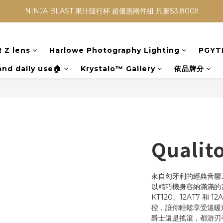
NINJA BLAST 果汁隨行杯 超優惠兩件組 只要$3,800‼️
NINJA BLAST 果汁隨行杯 超優惠兩件組 只要$3,800‼️
✨收藏經典， F接環鏡頭4折起✨
 Z lens
Harlowe Photography Lighting
PGYT
加入會員贈$300購物金💰｜消費即享2%回饋 (部分商品不適用)
and daily use🏠
Krystalo™ Gallery
依品牌分
NINJA BLAST 果汁隨行杯 超優惠兩件組 只要$3,800‼️
Qualit
來自匈牙利的經典音響之選
以精巧機身容納滿滿的音
KT120、12AT7 和
控，讓你輕鬆享受溫暖
爵士還是搖滾，都游刃有