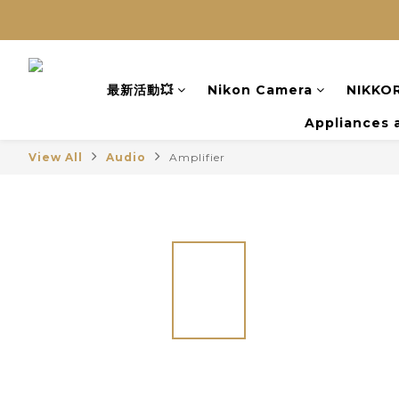
最新活動💥
Nikon Camera
NIKKOR
Appliances 
View All
Audio
Amplifier