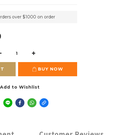
orders over $1000 on order
0
RT
BUY NOW
Add to Wishlist
ment
Customer Reviews