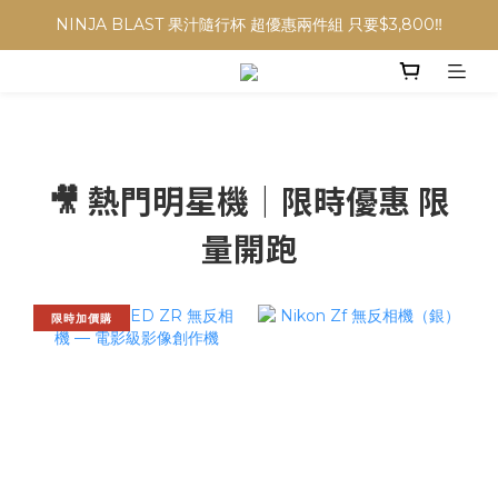
NINJA BLAST 果汁隨行杯 超優惠兩件組 只要$3,800‼️
NINJA BLAST 果汁隨行杯 超優惠兩件組 只要$3,800‼️
✨收藏經典， F接環鏡頭4折起✨
加入會員贈$300購物金💰｜消費即享2%回饋 (部分商品不適用)
NINJA BLAST 果汁隨行杯 超優惠兩件組 只要$3,800‼️
🎥 熱門明星機｜限時優惠 限
量開跑
限時加價購