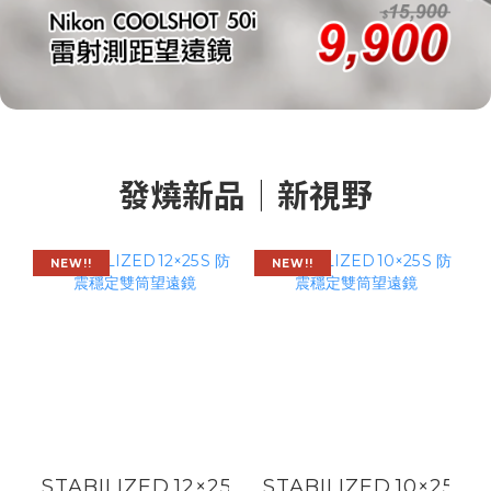
發燒新品｜新視野
NEW!!
NEW!!
STABILIZED 12×25 S
STABILIZED 10×25 S