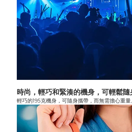
時尚，輕巧和緊湊的機身，可輕鬆隨
輕巧的195克機身，可隨身攜帶，而無需擔心重