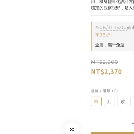
用。機身輕量化設計方便
穩定的觀察視野，是入
至
08/31 16:00
截
享98折‼️
全店，滿千免運
NT$2,900
NT$2,370
規格 / 選項
: 白
白
紅
紫