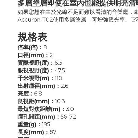
多層塗層即使在室內也能提供明亮清
如果您想在由於光線不足而難以看清的音樂廳，
Accuron T02使用多層塗層，可增強透光
規格表
倍率(倍)：
8
口徑(mm)
：
21
實際視野(度)
：
6.3
眼視視野(度)
：
47.5
千米視野(m)
：
110
出射瞳徑(mm)
：
2.6
亮度
：
6.8
良視距(mm)
：
10.3
最短對焦距離(m)
：
3.0
瞳孔間距(mm)
：
56-72
重量(g)
：
195
長度(mm)
：
87