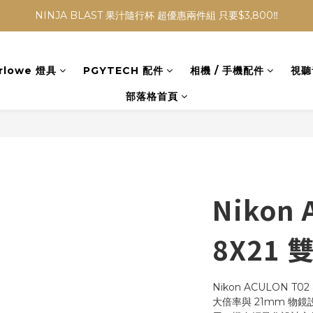
NINJA BLAST 果汁隨行杯 超優惠兩件組 只要$3,800‼️
NINJA BLAST 果汁隨行杯 超優惠兩件組 只要$3,800‼️
✨收藏經典， F接環鏡頭4折起✨
rlowe 燈具
PGYTECH 配件
相機 / 手機配件
視聽
加入會員贈$300購物金💰｜消費即享2%回饋 (部分商品不適用)
部落格首頁
NINJA BLAST 果汁隨行杯 超優惠兩件組 只要$3,800‼️
Nikon 
8X21
Nikon ACULON T
大倍率與 21mm 物