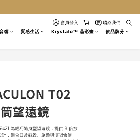
會員登入
聯絡我們
立即購買
音響
質感生活
Krystalo™ 晶彩畫
依品牌分
ACULON T02
 雙筒望遠鏡
02 8x21 為輕巧隨身型望遠鏡，提供 8 倍放
鏡設計，適合日常觀景、旅遊與演唱會使