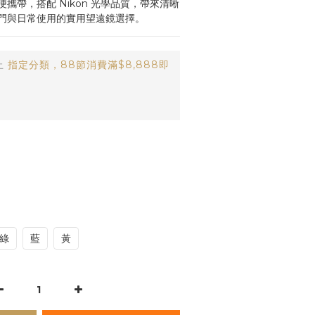
攜帶，搭配 Nikon 光學品質，帶來清晰
門與日常使用的實用望遠鏡選擇。
止
指定分類，88節消費滿$8,888即
綠
藍
黃