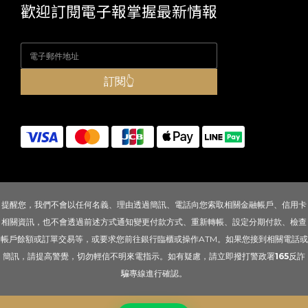
歡迎訂閱電子報掌握最新情報
訂閱👆
提醒您，我們不會以任何名義、理由透過簡訊、電話向您索取相關金融帳戶、信用卡
相關資訊，也不會透過前述方式通知變更付款方式、重新轉帳、設定分期付款、檢查
帳戶餘額或訂單交易等，或要求您前往銀行臨櫃或操作ATM。如果您接到相關電話或
簡訊，請提高警覺，切勿輕信不明來電指示。如有疑慮，請立即撥打警政署
165
反詐
騙專線進行確認。