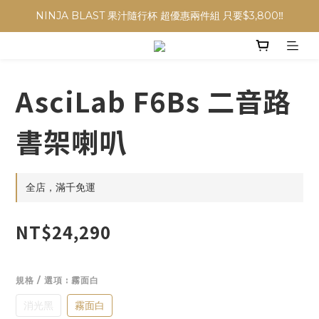
NINJA BLAST 果汁隨行杯 超優惠兩件組 只要$3,800‼️
NINJA BLAST 果汁隨行杯 超優惠兩件組 只要$3,800‼️
✨收藏經典， F接環鏡頭4折起✨
加入會員贈$300購物金💰｜消費即享2%回饋 (部分商品不適用)
AsciLab F6Bs 二音路
NINJA BLAST 果汁隨行杯 超優惠兩件組 只要$3,800‼️
書架喇叭
全店，滿千免運
NT$24,290
規格 / 選項
: 霧面白
消光黑
霧面白