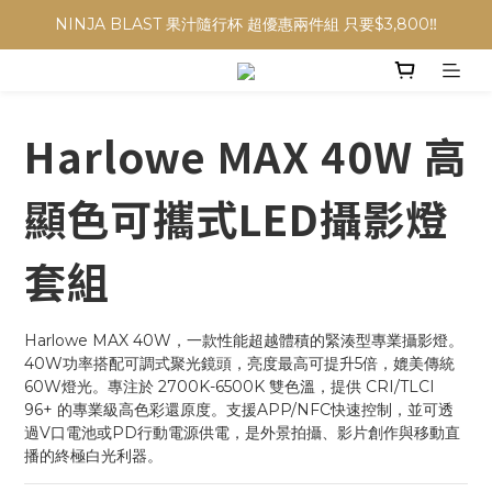
NINJA BLAST 果汁隨行杯 超優惠兩件組 只要$3,800‼️
NINJA BLAST 果汁隨行杯 超優惠兩件組 只要$3,800‼️
✨收藏經典， F接環鏡頭4折起✨
加入會員贈$300購物金💰｜消費即享2%回饋 (部分商品不適用)
Harlowe MAX 40W 高
NINJA BLAST 果汁隨行杯 超優惠兩件組 只要$3,800‼️
顯色可攜式LED攝影燈
套組
Harlowe MAX 40W，一款性能超越體積的緊湊型專業攝影燈。
40W功率搭配可調式聚光鏡頭，亮度最高可提升5倍，媲美傳統
60W燈光。專注於 2700K-6500K 雙色溫，提供 CRI/TLCI 
96+ 的專業級高色彩還原度。支援APP/NFC快速控制，並可透
過V口電池或PD行動電源供電，是外景拍攝、影片創作與移動直
播的終極白光利器。