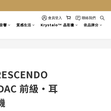
會員登入
聯絡我們
立即購買
音響
質感生活
Krystalo™ 晶彩畫
依品牌分
CRESCENDO
 DAC 前級・耳
機