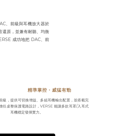
合 DAC、前級與耳機放大器於
的聲音還原，並兼有耐聽、均衡
SE 成功地把 DAC、前
精準掌控・威猛有勁
前級，
提供可切換增益、多組耳機輸出配置，並搭載完
時擔任桌
整保護電路設計，VERSE 能讓多款耳罩/入耳式
耳機穩定發揮實力。