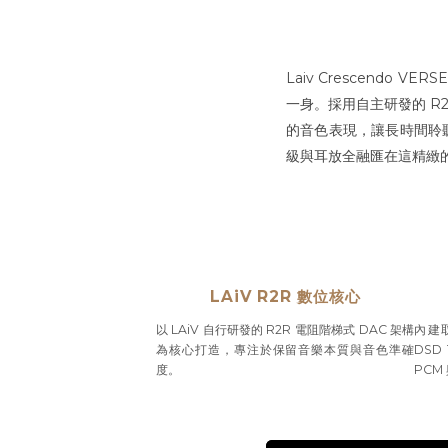
Laiv Crescendo
一身。採用自主研發的 R2
的音色表現，讓長時間聆聽
級與耳放全融匯在這精緻
LAiV R2R 數位核心
以 LAiV 自行研發的 R2R 電阻階梯式 DAC 架構
內建
為核心打造，專注於保留音樂本質與音色準確
DSD
度。
PCM