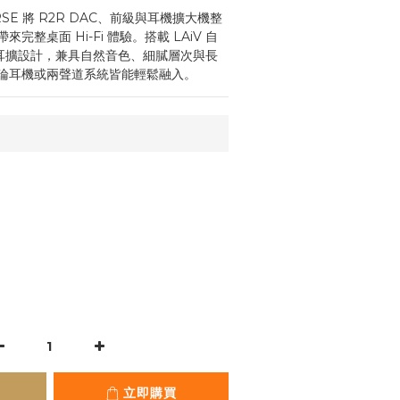
 VERSE 將 R2R DAC、前級與耳機擴大機整
整桌面 Hi-Fi 體驗。搭載 LAiV 自
散耳擴設計，兼具自然音色、細膩層次與長
論耳機或兩聲道系統皆能輕鬆融入。
立即購買