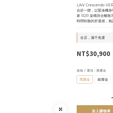
LAiV Crescendo
合於一體，以緊湊機身帶來完
家 R2R 架構與全離
時間聆聽的舒適感，無
全店，滿千免運
NT$30,900
規格 / 選項
: 黑耀金
黑耀金
銀耀金
加入購物車