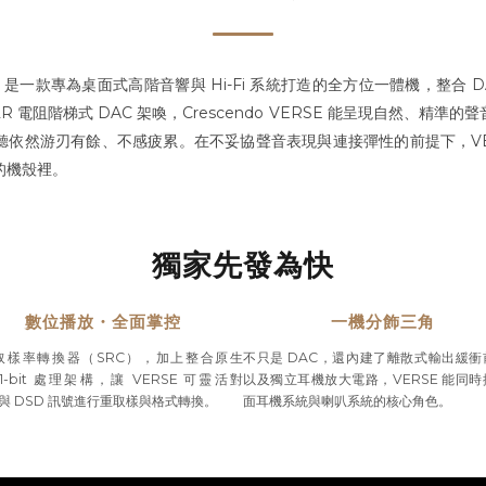
 VERSE 是一款專為桌面式高階音響與 Hi-Fi 系統打造的全方位一體機，整
R 電阻階梯式 DAC 架喚，Crescendo VERSE 能呈現自然、精準
依然游刃有餘、不感疲累。在不妥協聲音表現與連接彈性的前提下，VER
的機殼裡。
獨家先發為快
數位播放・全面掌控
一機分飾三角
取樣率轉換器（SRC），加上整合原生
不只是 DAC，還內建了離散式輸出緩衝
 1-bit 處理架構，讓 VERSE 可靈活對
以及獨立耳機放大電路，VERSE 能同
 與 DSD 訊號進行重取樣與格式轉換。
面耳機系統與喇叭系統的核心角色。