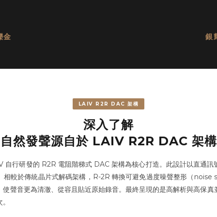
鑠金
銀
LAIV R2R DAC 架構
深入了解
自然發聲源自於 LAIV R2R DAC 架構
 以 LAiV 自行研發的 R2R 電阻階梯式 DAC 架構為核心打造。此設計以
較於傳統晶片式解碼架構，R-2R 轉換可避免過度噪聲整形（noise s
，使聲音更為清澈、從容且貼近原始錄音。最終呈現的是高解析與高保真
次。