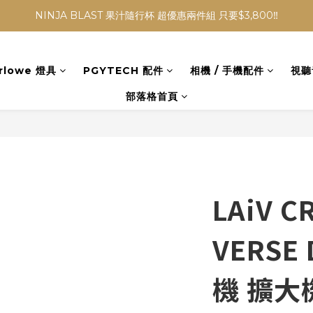
NINJA BLAST 果汁隨行杯 超優惠兩件組 只要$3,800‼️
NINJA BLAST 果汁隨行杯 超優惠兩件組 只要$3,800‼️
✨收藏經典， F接環鏡頭4折起✨
rlowe 燈具
PGYTECH 配件
相機 / 手機配件
視聽
加入會員贈$300購物金💰｜消費即享2%回饋 (部分商品不適用)
部落格首頁
NINJA BLAST 果汁隨行杯 超優惠兩件組 只要$3,800‼️
LAiV 
VERSE
機 擴大