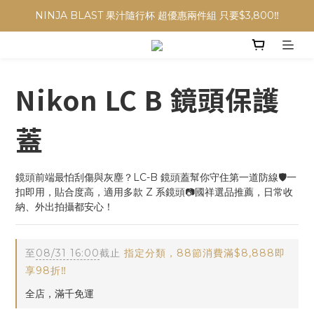
NINJA BLAST 果汁隨行杯 超優惠兩件組 只要$3,800‼️
NINJA BLAST 果汁隨行杯 超優惠兩件組 只要$3,800‼️
✨收藏經典， F接環鏡頭4折起✨
加入會員贈$300購物金💰｜消費即享2%回饋 (部分商品不適用)
Nikon LC B 鏡頭保護
NINJA BLAST 果汁隨行杯 超優惠兩件組 只要$3,800‼️
蓋
鏡頭前端最怕刮傷與灰塵？LC-B 鏡頭蓋幫你守住第一道防線🛡️一
扣即用，貼合度高，適用多款 Z 系鏡頭📷國祥選品推薦，日常收
納、外出拍攝都安心！
至
08/31 16:00
截止
指定分類，88節消費滿$8,888即
享98折‼️
全店，滿千免運