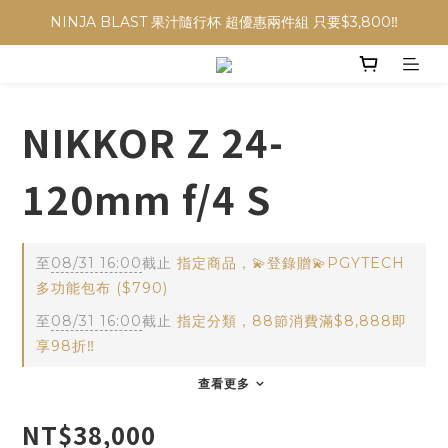
NINJA BLAST 果汁隨行杯 超優惠兩件組 只要$3,800‼️
✨收藏經典， F接環鏡頭4折起✨
加入會員贈$300購物金💰｜消費即享2%回饋 (部分商品不適用)
NIKKOR Z 24-
NINJA BLAST 果汁隨行杯 超優惠兩件組 只要$3,800‼️
120mm f/4 S
至
08/31 16:00
截止
指定商品，💫登錄贈💫PGYTECH
多功能包布 ($790)
至
08/31 16:00
截止
指定分類，88節消費滿$8,888即
享98折‼️
查看更多
NT$38,000