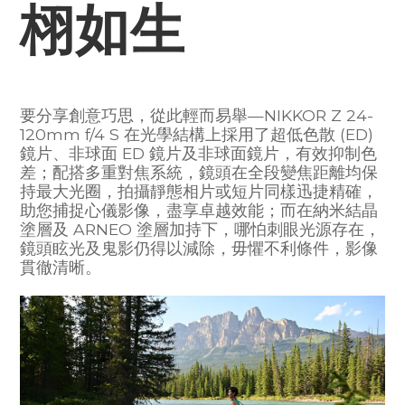
栩如生
要分享創意巧思，從此輕而易舉—NIKKOR Z 24-
120mm f/4 S 在光學結構上採用了超低色散 (ED)
鏡片、非球面 ED 鏡片及非球面鏡片，有效抑制色
差；配搭多重對焦系統，鏡頭在全段變焦距離均保
持最大光圈，拍攝靜態相片或短片同樣迅捷精確，
助您捕捉心儀影像，盡享卓越效能；而在納米結晶
塗層及 ARNEO 塗層加持下，哪怕刺眼光源存在，
鏡頭眩光及鬼影仍得以減除，毋懼不利條件，影像
貫徹清晰。