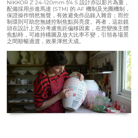
NIKKOR Z 24-120mm f/4 S 設計亦以影片為重，
配備採用步進馬達 (STM) 的 AF 機制及光圈機制，
保證操作悄然無聲，有效避免作品錄入雜音；而控
制環則可助您無縫控制焦點與亮度。再者，這款鏡
頭在設計上充分考慮焦距偏移因素，在您變換主體
焦點時，可維持構圖及放大比率不變，引領各場景
之間順暢過渡，效果渾然天成。