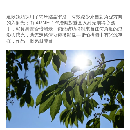
這款鏡頭採用了納米結晶塗層，有效減少來自對角線方向
的入射光；而 ARNEO 塗層應對垂直入射光則得心應
手，就算身處昏暗場景，仍能成功抑制來自任何角度的鬼
影與眩光，助您定格清晰透徹影像—哪怕構圖中有光源存
在，作品一概亮眼奪目！