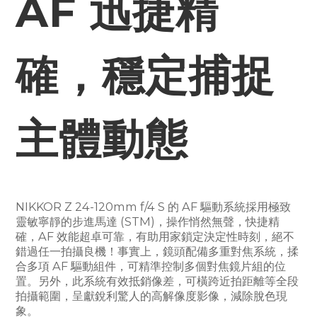
AF 迅捷精
確，穩定捕捉
主體動態
NIKKOR Z 24-120mm f/4 S 的 AF 驅動系統採用極致
靈敏寧靜的步進馬達 (STM)，操作悄然無聲，快捷精
確，AF 效能超卓可靠，有助用家鎖定決定性時刻，絕不
錯過任一拍攝良機！事實上，鏡頭配備多重對焦系統，揉
合多項 AF 驅動組件，可精準控制多個對焦鏡片組的位
置。另外，此系統有效抵銷像差，可橫跨近拍距離等全段
拍攝範圍，呈獻銳利驚人的高解像度影像，減除脫色現
象。