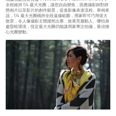
全程維持 f/4 最大光圈，讓您自由變焦，因應攝影師對靜
態相片以至影片的創作願景，促進影像表達流程。舉例來
說，f/4 最大光圈橫跨全段遠攝範圍，用家即可巧用偌大
散景，令人像攝影主體躍然出塵，效果亮麗動人。哪怕身
處昏暗環境，恆定最大光圈仍能讓用家專注拍攝，毋須擔
心光圈變動。