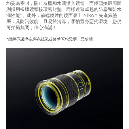
均妥為密封，防止灰塵和水滴滲入鏡筒；而鏡頭接環周圍
則採用橡膠鏡頭接環密封墊，同樣達致卓越的防塵和防水
滴性能*。此外，前端鏡片的鏡面裹上 Nikon 先進氟塗
層，具防污效能，且易於清潔，哪怕置身惡劣環境，您仍
可拍攝無間，信心滿滿！
*鏡頭不保證在所有狀況或條件下均防塵、防水滴。