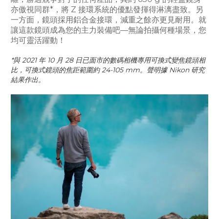
亦傲視同群*，將 Z 接環系統的優點發揮得淋漓盡致。另
一方面，鏡頭採用鋁合金接環，減重之餘亦更見耐用。就
讓這款鏡頭成為您的主力裝備吧—無論拍攝何種場景，您
均可靈活躍動！
*與 2021 年 10 月 28 日已面市的數碼相機專用可換式變焦鏡頭相
比，可換式鏡頭的焦距範圍約 24-105 mm。聲明據 Nikon 研究
結果作出。