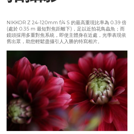
NIKKOR Z 24-120mm f/4 S 的最高重現比率為 0.39 倍
(處於 0.35 m 最短對焦距離下)，足以近拍花鳥蟲魚；而
鏡頭採用多重對焦系統，即使主體身在近處，光學表現依
舊出眾，助您輕鬆盡攝引人入勝的特寫相片。