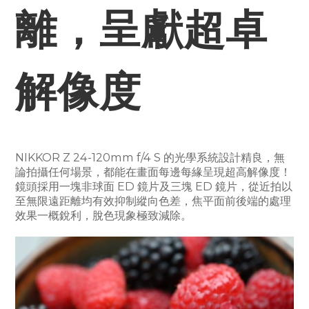
離，呈獻超卓
解像度
NIKKOR Z 24-120mm f/4 S 的光學系統設計精良，無
論拍攝任何場景，都能在畫面每邊每緣呈現超高解像度！
鏡頭採用一塊非球面 ED 鏡片及三塊 ED 鏡片，從近拍以
至無限遠距離均有效抑制縱向色差，焦平面前後端的處理
效果一概銳利，脫色現象極致減除。