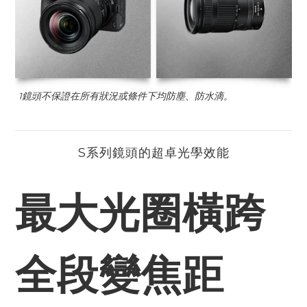
鏡頭不保證在所有狀況或條件下均防塵、防水滴。
1
S系列鏡頭的超卓光學效能
最大光圈橫跨
全段變焦距