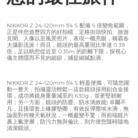
NIKKOR Z 24-120mm f/4 S 配備 5 倍變焦範圍，
正是伴您遊歷四方的好拍檔，定格街頭快拍、旅遊
見聞、人像以至風景照片，表現一概亮眼，稱霸各
大攝影流派！而且，鏡頭的最高重現比率達 0.39
倍，足以助您從近至 0.35m 的距離下限，探視心
儀主體隱而不見的細節，捕捉細膩點滴。
NIKKOR Z 24-120mm f/4 S 輕盈便攜，可隨您躍
動一整天，拍攝靈活輕鬆—這款鏡頭採用鋁合金接
環，成功將鏡身重量減至約 630g，並更堅韌耐
用；另一方面，鏡頭的防塵、防水滴效能
卓爾不
1
凡，且接環套上橡膠墊圈，有效反彈塵埃水滴，無
論面對何種天氣狀況，一概處變不驚；而前端鏡片
裹上氟塗層，防污力無與倫比，則方便您隨時隨地
清潔鏡頭。