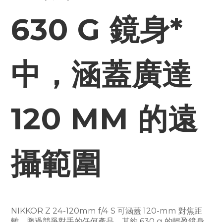
630 G 鏡身*
中，涵蓋廣達
120 MM 的遠
攝範圍
NIKKOR Z 24-120mm f/4 S 可涵蓋 120-mm 對焦距
離，勝過競爭對手的任何產品，其約 630 g 的輕盈鏡身