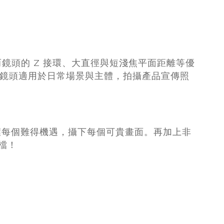
質；而鏡頭的 Z 接環、大直徑與短淺焦平面距離等優
，鏡頭適用於日常場景與主體，拍攝產品宣傳照
您把握每個難得機遇，攝下每個可貴畫面。再加上非
拍檔！