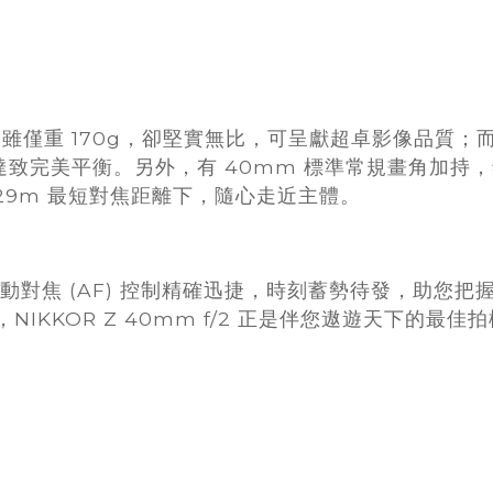
輕巧鏡身雖僅重 170g，卻堅實無比，可呈獻超卓影像品
致完美平衡。另外，有 40mm 標準常規畫角加持
29m 最短對焦距離下，隨心走近主體。
令自動對焦 (AF) 控制精確迅捷，時刻蓄勢待發，助
，NIKKOR Z 40mm f/2 正是伴您遨遊天下的最佳