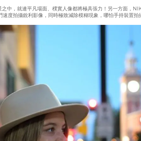
之中，就連平凡場面、樸實人像都將極具張力！另一方面，NIKKOR 
門速度拍攝銳利影像，同時極致減除模糊現象，哪怕手持裝置拍