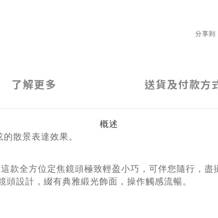
分享到
了解更多
送貨及付款方
概述
弦的散景表達效果。
美活現眼前！這款全方位定焦鏡頭極致輕盈小巧，可伴您隨行
 鏡頭設計，綴有典雅緞光飾面，操作觸感流暢。