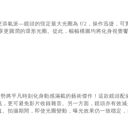
添氣派—鏡頭的恆定最大光圈為 f/2，操作迅捷，
獲享更圓潤的環形光圈。從此，幅幅構圖均將化身視覺
院級裝備，勢將平凡時刻化身動感滿載的藝術傑作！這款鏡頭配
低，更可避免影片收錄雜音。另一方面，鏡頭亦有效減
真。拍攝期間，即使光圈變動，曝光效果仍一致穩定，