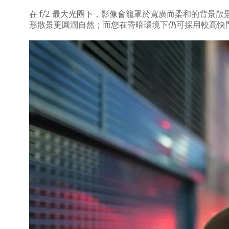
在 f/2 最大光圈下，影像會籠罩於寬廣而柔和的背景散景
形散景更圓潤自然；而您在昏暗環境下仍可採用較高快