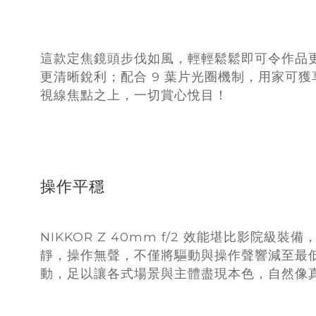
這款定焦鏡頭步伐如風，輕輕鬆鬆即可令作品更
更清晰銳利；配合 9 葉片光圈機制，用家可
視線焦點之上，一切賞心悅目！
操作平穩
NIKKOR Z 40mm f/2 效能堪比影
靜，操作無聲，不僅將驅動與操作聲響減至最
動，足以讓各式場景與主體盡現本色，自然像