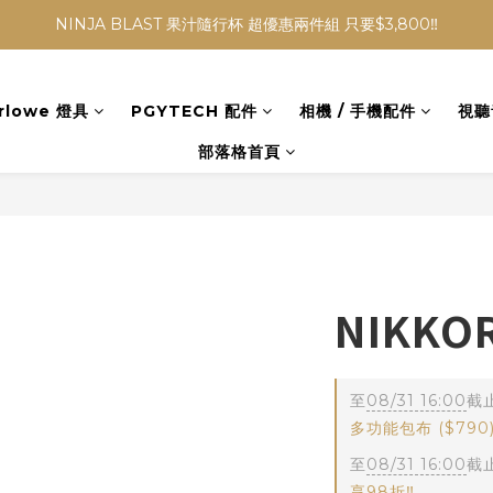
NINJA BLAST 果汁隨行杯 超優惠兩件組 只要$3,800‼️
NINJA BLAST 果汁隨行杯 超優惠兩件組 只要$3,800‼️
✨收藏經典， F接環鏡頭4折起✨
rlowe 燈具
PGYTECH 配件
相機 / 手機配件
視聽
加入會員贈$300購物金💰｜消費即享2%回饋 (部分商品不適用)
部落格首頁
NINJA BLAST 果汁隨行杯 超優惠兩件組 只要$3,800‼️
NIKKOR
至
08/31 16:00
截
多功能包布 ($790
至
08/31 16:00
截
享98折‼️