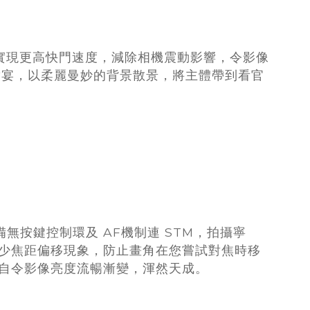
可實現更高快門速度，減除相機震動影響，令影像
饗宴，以柔麗曼妙的背景散景，將主體帶到看官
備無按鍵控制環及 AF機制連 STM，拍攝寧
少焦距偏移現象，防止畫角在您嘗試對焦時移
自令影像亮度流暢漸變，渾然天成。