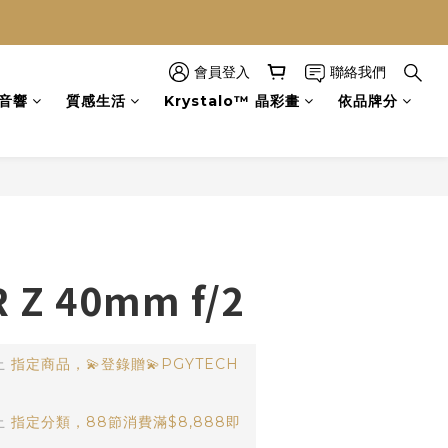
會員登入
聯絡我們
立即購買
音響
質感生活
Krystalo™ 晶彩畫
依品牌分
 Z 40mm f/2
止
指定商品，💫登錄贈💫PGYTECH
)
止
指定分類，88節消費滿$8,888即