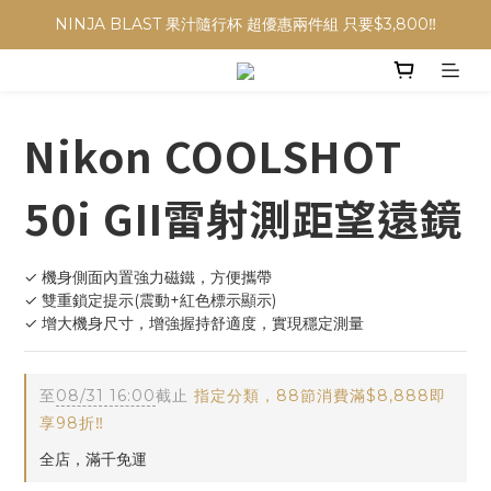
NINJA BLAST 果汁隨行杯 超優惠兩件組 只要$3,800‼️
NINJA BLAST 果汁隨行杯 超優惠兩件組 只要$3,800‼️
✨收藏經典， F接環鏡頭4折起✨
加入會員贈$300購物金💰｜消費即享2%回饋 (部分商品不適用)
Nikon COOLSHOT
NINJA BLAST 果汁隨行杯 超優惠兩件組 只要$3,800‼️
50i GII雷射測距望遠鏡
✓ 機身側面內置強力磁鐵，方便攜帶
✓ 雙重鎖定提示(震動+紅色標示顯示)
✓ 增大機身尺寸，增強握持舒適度，實現穩定測量
至
08/31 16:00
截止
指定分類，88節消費滿$8,888即
享98折‼️
全店，滿千免運