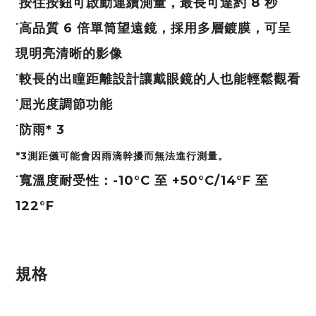
˙按住按鈕可啟動連續測量，最長可達約 8 秒
˙高品質 6 倍單筒望遠鏡，採用多層鍍膜，可呈
現明亮清晰的影像
˙較長的出瞳距離設計讓戴眼鏡的人也能輕鬆觀看
˙屈光度調節功能
˙防雨* 3
*3測距儀可能會因雨滴幹擾而無法進行測量。
˙寬溫度耐受性：-10°C 至 +50°C/14°F 至
122°F
規格