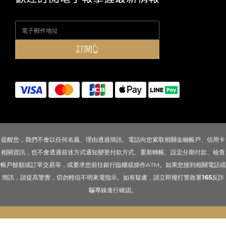
訂閱👆
提醒您，我們不會以任何名義、理由透過簡訊、電話向您索取相關金融帳戶、信用卡
相關資訊，也不會透過前述方式通知變更付款方式、重新轉帳、設定分期付款、檢查
帳戶餘額或訂單交易等，或要求您前往銀行臨櫃或操作ATM。如果您接到相關電話或
簡訊，請提高警覺，切勿輕信不明來電指示。如有疑慮，請立即撥打警政署
165
反詐
騙專線進行確認。