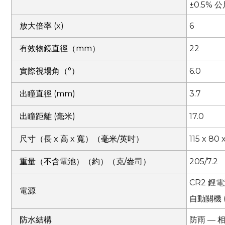
±0.5% 
放大倍率 (x)
6
有效物鏡直徑（mm）
22
實際視場角（°）
6.0
出瞳直徑 (mm)
3.7
出瞳距離 (毫米)
17.0
尺寸（長 x 高 x 寬）（毫米/英吋）
115 x 80 x
重量（不含電池）（約）（克/盎司）
205/7.2
CR2 鋰電池
電源
自動關機 
防水結構
防雨 — 相當