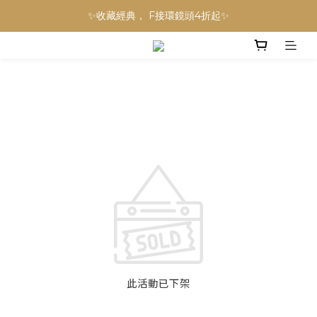
NINJA BLAST 果汁隨行杯 超優惠兩件組 只要$3,800‼️
✨收藏經典， F接環鏡頭4折起✨
加入會員贈$300購物金💰｜消費即享2%回饋 (部分商品不適用)
NINJA BLAST 果汁隨行杯 超優惠兩件組 只要$3,800‼️
此活動已下架