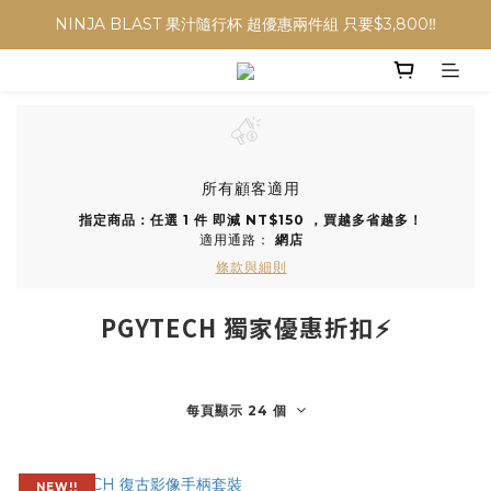
NINJA BLAST 果汁隨行杯 超優惠兩件組 只要$3,800‼️
NINJA BLAST 果汁隨行杯 超優惠兩件組 只要$3,800‼️
✨收藏經典， F接環鏡頭4折起✨
加入會員贈$300購物金💰｜消費即享2%回饋 (部分商品不適用)
NINJA BLAST 果汁隨行杯 超優惠兩件組 只要$3,800‼️
所有顧客適用
指定商品：任選 1 件 即減 NT$150 ，買越多省越多！
適用通路：
網店
條款與細則
PGYTECH 獨家優惠折扣⚡
每頁顯示 24 個
NEW!!