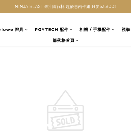
NINJA BLAST 果汁隨行杯 超優惠兩件組 只要$3,800‼️
NINJA BLAST 果汁隨行杯 超優惠兩件組 只要$3,800‼️
✨收藏經典， F接環鏡頭4折起✨
rlowe 燈具
PGYTECH 配件
相機 / 手機配件
視聽
加入會員贈$300購物金💰｜消費即享2%回饋 (部分商品不適用)
部落格首頁
NINJA BLAST 果汁隨行杯 超優惠兩件組 只要$3,800‼️