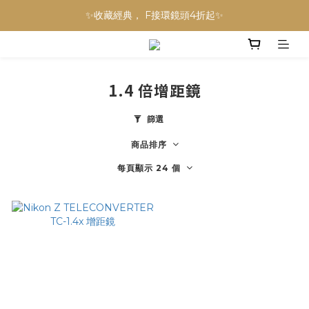
NINJA BLAST 果汁隨行杯 超優惠兩件組 只要$3,800‼️
✨收藏經典， F接環鏡頭4折起✨
加入會員贈$300購物金💰｜消費即享2%回饋 (部分商品不適用)
NINJA BLAST 果汁隨行杯 超優惠兩件組 只要$3,800‼️
1.4 倍增距鏡
篩選
商品排序
每頁顯示 24 個