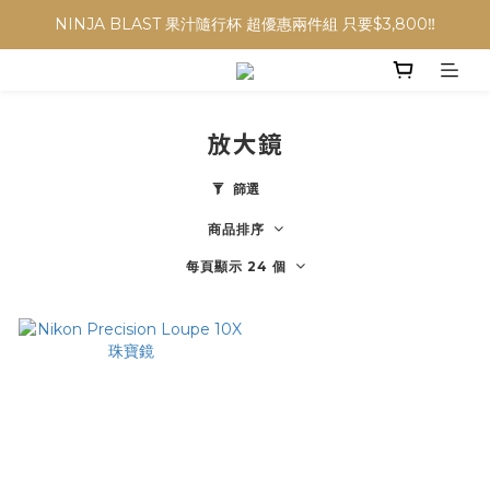
NINJA BLAST 果汁隨行杯 超優惠兩件組 只要$3,800‼️
NINJA BLAST 果汁隨行杯 超優惠兩件組 只要$3,800‼️
✨收藏經典， F接環鏡頭4折起✨
加入會員贈$300購物金💰｜消費即享2%回饋 (部分商品不適用)
放大鏡
NINJA BLAST 果汁隨行杯 超優惠兩件組 只要$3,800‼️
篩選
商品排序
每頁顯示 24 個