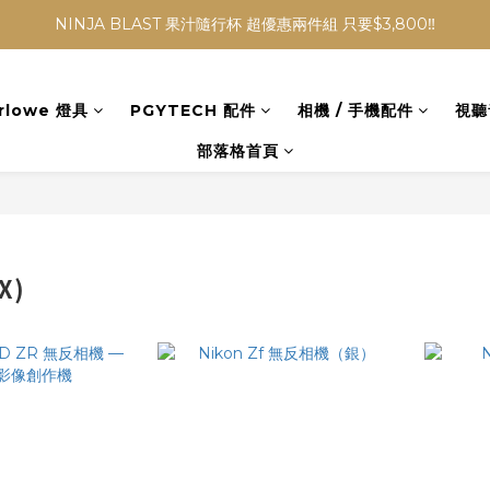
NINJA BLAST 果汁隨行杯 超優惠兩件組 只要$3,800‼️
NINJA BLAST 果汁隨行杯 超優惠兩件組 只要$3,800‼️
✨收藏經典， F接環鏡頭4折起✨
rlowe 燈具
PGYTECH 配件
相機 / 手機配件
視聽
加入會員贈$300購物金💰｜消費即享2%回饋 (部分商品不適用)
部落格首頁
NINJA BLAST 果汁隨行杯 超優惠兩件組 只要$3,800‼️
X)