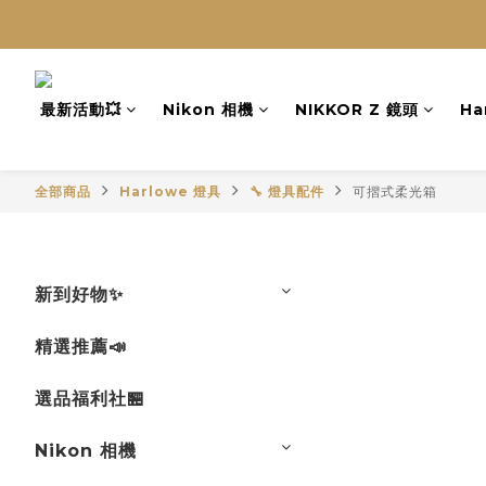
最新活動💥
Nikon 相機
NIKKOR Z 鏡頭
Ha
全部商品
Harlowe 燈具
🔧 燈具配件
可摺式柔光箱
新到好物✨
精選推薦📣
選品福利社🏪
Nikon 相機