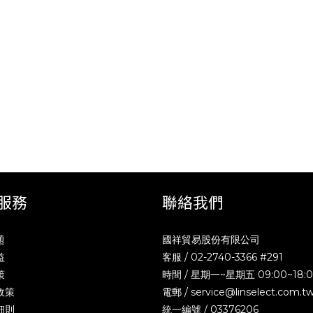
服務
聯絡我們
題
國祥貿易股份有限公司
益
客服 / 02-2740-3366 #291
策
時間 / 星期一~星期五 09:00~18:
政策
電郵 /
service@linselect.com.t
細則
統一編號 / 03376206