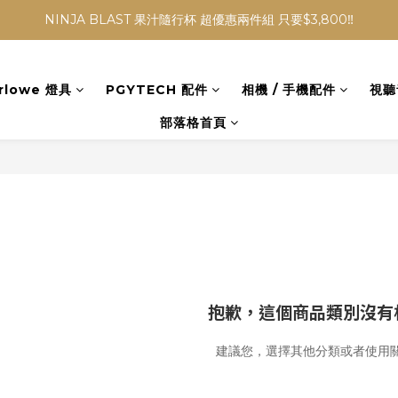
NINJA BLAST 果汁隨行杯 超優惠兩件組 只要$3,800‼️
NINJA BLAST 果汁隨行杯 超優惠兩件組 只要$3,800‼️
✨收藏經典， F接環鏡頭4折起✨
rlowe 燈具
PGYTECH 配件
相機 / 手機配件
視聽
加入會員贈$300購物金💰｜消費即享2%回饋 (部分商品不適用)
部落格首頁
NINJA BLAST 果汁隨行杯 超優惠兩件組 只要$3,800‼️
抱歉，這個商品類別沒有
建議您，選擇其他分類或者使用