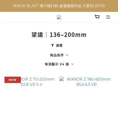
NINJA BLAST 果汁隨行杯 超優惠兩件組 只要$3,800‼️
NINJA BLAST 果汁隨行杯 超優惠兩件組 只要$3,800‼️
✨收藏經典， F接環鏡頭4折起✨
加入會員贈$300購物金💰｜消費即享2%回饋 (部分商品不適用)
望遠｜136–200mm
NINJA BLAST 果汁隨行杯 超優惠兩件組 只要$3,800‼️
篩選
商品排序
每頁顯示 24 個
NEW