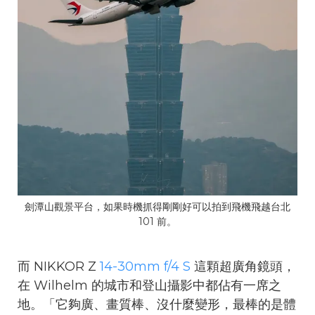
劍潭山觀景平台，如果時機抓得剛剛好可以拍到飛機飛越台北
101 前。
而 NIKKOR Z
14-30mm f/4 S
這顆超廣角鏡頭，
在 Wilhelm 的城市和登山攝影中都佔有一席之
地。「它夠廣、畫質棒、沒什麼變形，最棒的是體