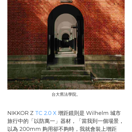
台大舊法學院。
NIKKOR Z
TC 2.0 X
增距鏡則是 Wilhelm 城市
旅行中的「以防萬一」器材，「當我到一個場景，
以為 200mm 夠用卻不夠時，我就會裝上增距