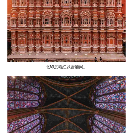
北印度粉紅城齋浦爾。