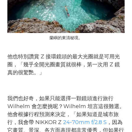
蘭嶼的東清秘境。
他也特別讚賞 Z 接環鏡頭的最大光圈就是可用光
圈，「幾乎全開光圈畫質就很棒，第一次用 Z 鏡
真的很驚艷。」
我們也好奇，如果只能選擇一顆鏡頭進行旅行
Wilhelm 會怎麼挑呢？Wilhelm 坦言這很難選。
他會根據行程預測來決定，「如果知道是城市旅
行，我會帶 NIKKOR Z
24-70mm f/2.8 S
，因為
它畫質、景深、各方面表現都非常優秀，但如果行