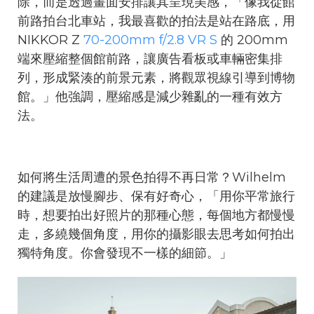
除，而是透過畫面安排讓其呈現美感，「像我從館
前路拍台北車站，我最喜歡的拍法是站在路底，用
NIKKOR Z
70-200mm f/2.8 VR S
的 200mm
端來壓縮整個館前路，讓廣告看板或車輛密集排
列，形成緊湊的前景元素，將觀眾視線引導到博物
館。」他強調，壓縮感是減少雜亂的一種有效方
法。
如何將生活周遭的景色拍得不再日常？Wilhelm
的建議是放慢腳步、保有好奇心，「用你平常旅行
時，想要拍出好照片的那種心態，每個地方都慢慢
走，多繞幾個角度，用你的攝影眼去思考如何拍出
獨特角度。你會發現不一樣的細節。」