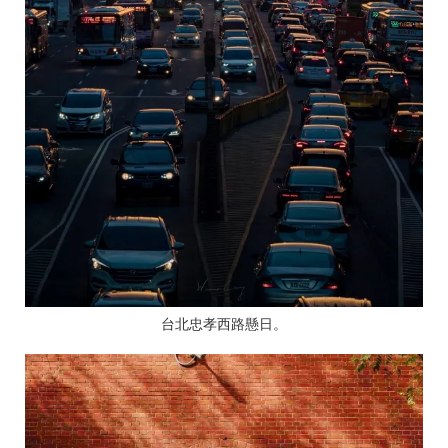
台北忠孝西路懸日。