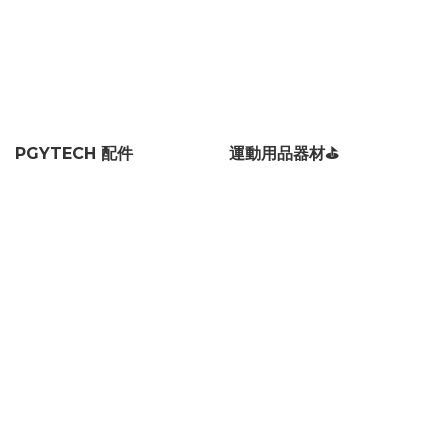
將瞬間化為永恆：
KRYSTALO™ 晶彩畫
PGYTECH 配件
運動用品器材⛳
為您典藏最美的春日記憶
立即訂製