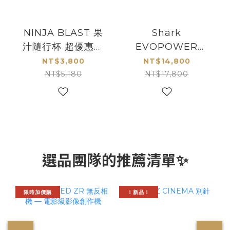
NINJA BLAST 果
Shark
汁隨行杯 超優惠兩
EVOPOWER
件組
Neo+ 自動集塵無
NT$3,800
NT$14,800
線吸塵器
NT$5,180
NT$17,800
選品團隊的推薦清單✨
限時加價購
！新品！