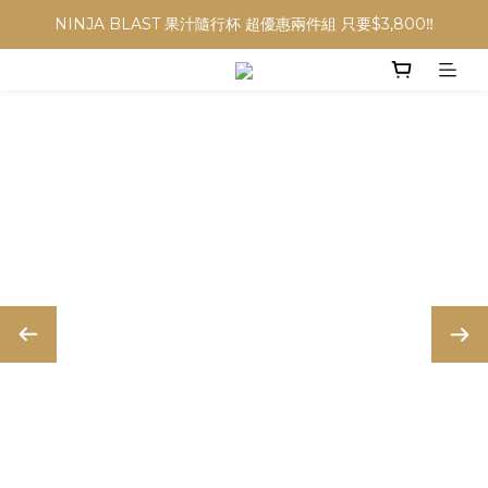
NINJA BLAST 果汁隨行杯 超優惠兩件組 只要$3,800‼️
NINJA BLAST 果汁隨行杯 超優惠兩件組 只要$3,800‼️
✨收藏經典， F接環鏡頭4折起✨
加入會員贈$300購物金💰｜消費即享2%回饋 (部分商品不適用)
NINJA BLAST 果汁隨行杯 超優惠兩件組 只要$3,800‼️