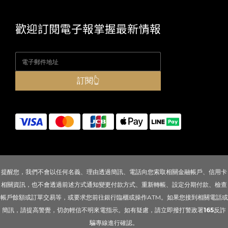
歡迎訂閱電子報掌握最新情報
訂閱👆
提醒您，我們不會以任何名義、理由透過簡訊、電話向您索取相關金融帳戶、信用卡
相關資訊，也不會透過前述方式通知變更付款方式、重新轉帳、設定分期付款、檢查
帳戶餘額或訂單交易等，或要求您前往銀行臨櫃或操作ATM。如果您接到相關電話或
簡訊，請提高警覺，切勿輕信不明來電指示。如有疑慮，請立即撥打警政署
165
反詐
騙專線進行確認。