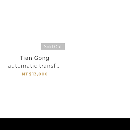
Sold Out
Tian Gong
automatic transfer
ring TZM-02
NT$13,000
Techart Leica M