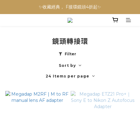
NINJA BLAST 果汁隨行杯 超優惠兩件組 只要$3,800‼️
✨收藏經典， F接環鏡頭4折起✨
加入會員贈$300購物金💰｜消費即享2%回饋 (部分商品不適用)
NINJA BLAST 果汁隨行杯 超優惠兩件組 只要$3,800‼️
鏡頭轉接環
Filter
Sort by
24 Items per page