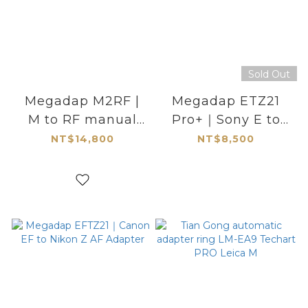
Sold Out
Megadap M2RF |
Megadap ETZ21
M to RF manual
Pro+｜Sony E to
lens AF adapter
Nikon Z Autofocus
NT$14,800
NT$8,500
Adapter