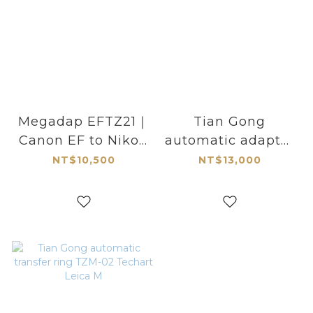
Megadap EFTZ21｜
Tian Gong
Canon EF to Nikon
automatic adapter
Z AF Adapter
ring LM-EA9
NT$10,500
NT$13,000
Techart PRO Leica
M